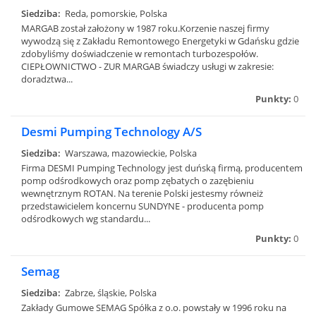
Siedziba:
Reda, pomorskie, Polska
MARGAB został założony w 1987 roku.Korzenie naszej firmy
wywodzą się z Zakładu Remontowego Energetyki w Gdańsku gdzie
zdobyliśmy doświadczenie w remontach turbozespołów.
CIEPŁOWNICTWO - ZUR MARGAB świadczy usługi w zakresie:
doradztwa...
Punkty:
0
Desmi Pumping Technology A/S
Siedziba:
Warszawa, mazowieckie, Polska
Firma DESMI Pumping Technology jest duńską firmą, producentem
pomp odśrodkowych oraz pomp zębatych o zazębieniu
wewnętrznym ROTAN. Na terenie Polski jestesmy równeiż
przedstawicielem koncernu SUNDYNE - producenta pomp
odśrodkowych wg standardu...
Punkty:
0
Semag
Siedziba:
Zabrze, śląskie, Polska
Zakłady Gumowe SEMAG Spółka z o.o. powstały w 1996 roku na