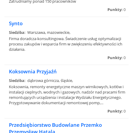
Zatrudniamy ponad 150 pracowników
Punkty:
0
Synto
Siedziba:
Warszawa, mazowieckie,
Firma doradcza-konsultingowa. Świadczenie usług optymalizacji
procesu zakupów i wsparcia firm w zwiększeniu efektywności ich
działania.
Punkty:
0
Koksownia Przyjaźń
Siedziba:
dąbrowa górnicza, śląskie,
Koksownia, remonty energetyczne maszyn wirnikowych, kotłów i
instalacji cieplnych, wodnych i gazowych. nadzór nad pracami firm
remontujących urządzenia i instalacje Wydziału Energetycznego.
Przygotowywanie dokumentacji remontowej pomp,...
Punkty:
0
Przedsiębiorstwo Budowlane Przemko
Przemysław Hatala