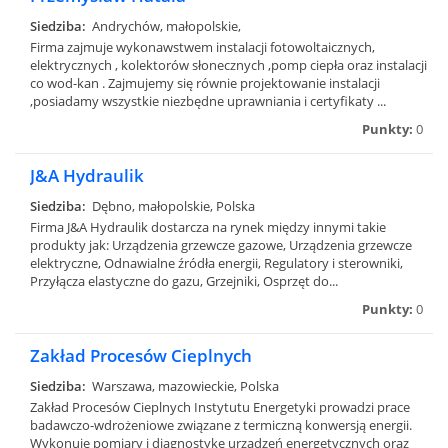
Siedziba:
Andrychów, małopolskie,
Firma zajmuje wykonawstwem instalacji fotowoltaicznych,
elektrycznych , kolektorów słonecznych ,pomp ciepła oraz instalacji
co wod-kan . Zajmujemy się równie projektowanie instalacji
,posiadamy wszystkie niezbędne uprawniania i certyfikaty ...
Punkty:
0
J&A Hydraulik
Siedziba:
Dębno, małopolskie, Polska
Firma J&A Hydraulik dostarcza na rynek między innymi takie
produkty jak: Urządzenia grzewcze gazowe, Urządzenia grzewcze
elektryczne, Odnawialne źródła energii, Regulatory i sterowniki,
Przyłącza elastyczne do gazu, Grzejniki, Osprzęt do...
Punkty:
0
Zakład Procesów Cieplnych
Siedziba:
Warszawa, mazowieckie, Polska
Zakład Procesów Cieplnych Instytutu Energetyki prowadzi prace
badawczo-wdrożeniowe związane z termiczną konwersją energii.
Wykonuje pomiary i diagnostykę urządzeń energetycznych oraz