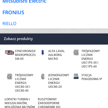
Mitsubishi Electric
FRONIUS
RIELLO
Zobacz produkty
SYNCHRONIZATOR
ALFA LAVAL
TRÓJFAZOWY
MIKROPROCESOROWY
AALBORG
LICZNIK
SM-05
MICRO
ENERGII
UEC1P5-3X I
UEC1P5-4X
TRÓJFAZOWY
JEDNOFAZOWY
STACJA
LICZNIK
LICZNIK
POGODOWA IP
ENERGII
ENERGII
UEC80-3X I
UEC80-2X
UEC80-4X
ŁOPATKI TURBIN I
RUSZTOWINY
MIESZALNIKÓW,
AROODPORNE
WYŁOŻENIA MŁYNÓW,
CHROMOWE DO