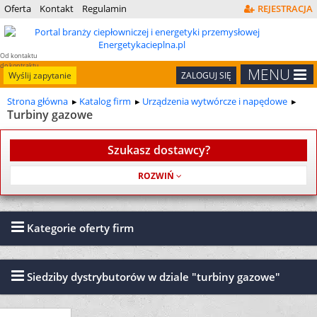
Oferta
Kontakt
Regulamin
REJESTRACJA
Od kontaktu
do kontraktu
MENU
Wyślij zapytanie
ZALOGUJ SIĘ
Strona główna
Katalog firm
Urządzenia wytwórcze i napędowe
Turbiny gazowe
Szukasz dostawcy?
Usługa jest bezpłatna
Kategorie oferty firm
Siedziby dystrybutorów w dziale "turbiny gazowe"