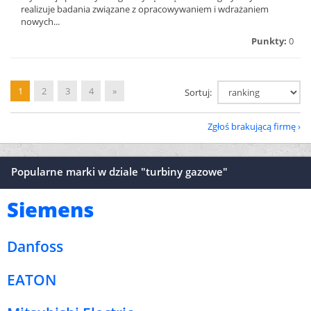
realizuje badania związane z opracowywaniem i wdrażaniem
nowych...
Punkty:
0
1
2
3
4
»
Sortuj:
Zgłoś brakującą firmę
Popularne marki w dziale "turbiny gazowe"
Siemens
Danfoss
EATON