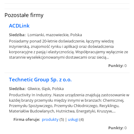
Pozostałe firmy
ACDLink
Siedziba:
Lomianki, mazowieckie, Polska
Posiadamy ponad 20-letnie doświadczenie, łączymy wiedzę
inżynierską, znajomość rynku i aplikacji oraz doświadczenia
korporacyjne z pasją i elastycznością. Współpracujemy wyłącznie ze
starannie wyselekcjonowanymi dostawcami oraz siecią...
Punkty:
0
Technetic Group Sp. z o.o.
Siedziba:
Gliwice, śląsk, Polska
Productivity In Industry. Nasze urządzenia znajdują zastosowanie w
każdej branży przemysłu między innymi w branżach: Chemicznej,
Przemysłu Spożywczego, Przemysłu Chłodniczego, Recyklingu,
Materiałów Budowlanych, Hutnictwa, Energetyki, Kruszyw,...
Firma oferuje:
produkty
(5) |
usługi
(4)
Punkty:
0