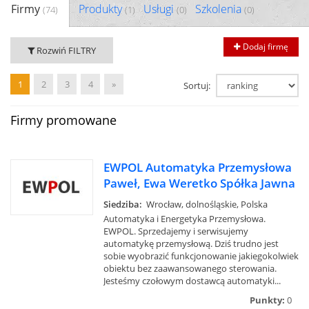
Firmy
Produkty
Usługi
Szkolenia
(74)
(1)
(0)
(0)
Dodaj firmę
Rozwiń FILTRY
1
2
3
4
»
Sortuj:
Firmy promowane
EWPOL Automatyka Przemysłowa
Paweł, Ewa Weretko Spółka Jawna
Siedziba:
Wrocław, dolnośląskie, Polska
Automatyka i Energetyka Przemysłowa.
EWPOL. Sprzedajemy i serwisujemy
automatykę przemysłową. Dziś trudno jest
sobie wyobrazić funkcjonowanie jakiegokolwiek
obiektu bez zaawansowanego sterowania.
Jesteśmy czołowym dostawcą automatyki...
Punkty:
0