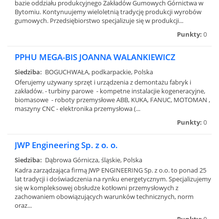
bazie oddziału produkcyjnego Zakładów Gumowych Górnictwa w
Bytomiu. Kontynuujemy wieloletnią tradycję produkcji wyrobów
gumowych. Przedsiębiorstwo specjalizuje się w produkcji...
Punkty:
0
PPHU MEGA-BIS JOANNA WALANKIEWICZ
Siedziba:
BOGUCHWAŁA, podkarpackie, Polska
Oferujemy używany sprzęt i urządzenia z demontażu fabryk i
zakładów. - turbiny parowe - kompetne instalacjie kogeneracyjne,
biomasowe - roboty przemysłowe ABB, KUKA, FANUC, MOTOMAN ,
maszyny CNC - elektronika przemysłowa (...
Punkty:
0
JWP Engineering Sp. z o. o.
Siedziba:
Dąbrowa Górnicza, śląskie, Polska
Kadra zarządzająca firmą JWP ENGINEERING Sp. z o.o. to ponad 25
lat tradycji i doświadczenia na rynku energetycznym. Specjalizujemy
się w kompleksowej obsłudze kotłowni przemysłowych z
zachowaniem obowiązujących warunków technicznych, norm
oraz...
Punkty:
0