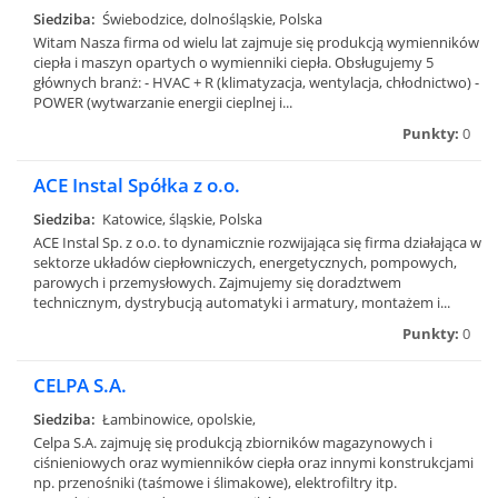
Siedziba:
Świebodzice, dolnośląskie, Polska
Witam Nasza firma od wielu lat zajmuje się produkcją wymienników
ciepła i maszyn opartych o wymienniki ciepła. Obsługujemy 5
głównych branż: - HVAC + R (klimatyzacja, wentylacja, chłodnictwo) -
POWER (wytwarzanie energii cieplnej i...
Punkty:
0
ACE Instal Spółka z o.o.
Siedziba:
Katowice, śląskie, Polska
ACE Instal Sp. z o.o. to dynamicznie rozwijająca się firma działająca w
sektorze układów ciepłowniczych, energetycznych, pompowych,
parowych i przemysłowych. Zajmujemy się doradztwem
technicznym, dystrybucją automatyki i armatury, montażem i...
Punkty:
0
CELPA S.A.
Siedziba:
Łambinowice, opolskie,
Celpa S.A. zajmuję się produkcją zbiorników magazynowych i
ciśnieniowych oraz wymienników ciepła oraz innymi konstrukcjami
np. przenośniki (taśmowe i ślimakowe), elektrofiltry itp.