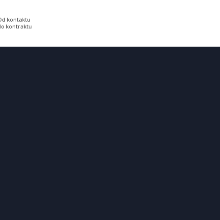
Od kontaktu
do kontraktu