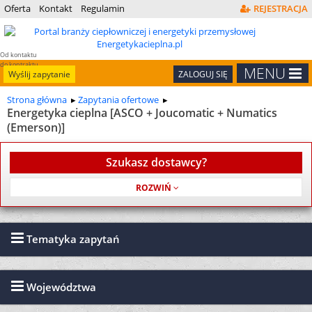
Oferta
Kontakt
Regulamin
REJESTRACJA
Od kontaktu
do kontraktu
MENU
Wyślij zapytanie
ZALOGUJ SIĘ
Strona główna
Zapytania ofertowe
Energetyka cieplna [ASCO + Joucomatic + Numatics
(Emerson)]
Szukasz dostawcy?
Usługa jest bezpłatna
Tematyka zapytań
Województwa