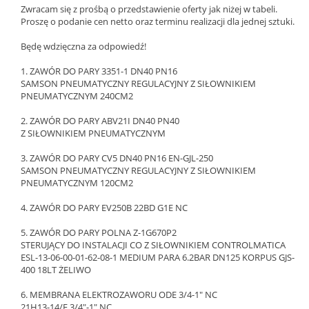
Zwracam się z prośbą o przedstawienie oferty jak niżej w tabeli.
Proszę o podanie cen netto oraz terminu realizacji dla jednej sztuki.
Będę wdzięczna za odpowiedź!
1. ZAWÓR DO PARY 3351-1 DN40 PN16
SAMSON PNEUMATYCZNY REGULACYJNY Z SIŁOWNIKIEM
PNEUMATYCZNYM 240CM2
2. ZAWÓR DO PARY ABV21I DN40 PN40
Z SIŁOWNIKIEM PNEUMATYCZNYM
3. ZAWÓR DO PARY CV5 DN40 PN16 EN-GJL-250
SAMSON PNEUMATYCZNY REGULACYJNY Z SIŁOWNIKIEM
PNEUMATYCZNYM 120CM2
4. ZAWÓR DO PARY EV250B 22BD G1E NC
5. ZAWÓR DO PARY POLNA Z-1G670P2
STERUJĄCY DO INSTALACJI CO Z SIŁOWNIKIEM CONTROLMATICA
ESL-13-06-00-01-62-08-1 MEDIUM PARA 6.2BAR DN125 KORPUS GJS-
400 18LT ŻELIWO
6. MEMBRANA ELEKTROZAWORU ODE 3/4-1" NC
21H13-14/E 3/4"-1" NC