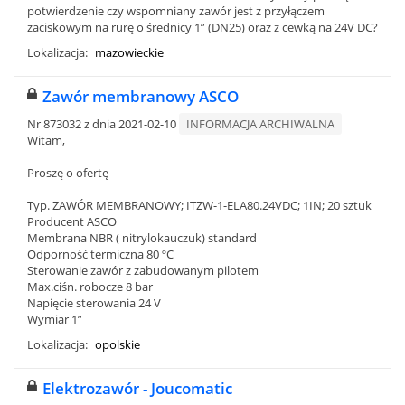
potwierdzenie czy wspomniany zawór jest z przyłączem
zaciskowym na rurę o średnicy 1” (DN25) oraz z cewką na 24V DC?
Lokalizacja:
mazowieckie
Zawór membranowy ASCO
Nr 873032 z dnia 2021-02-10
INFORMACJA ARCHIWALNA
Witam,
Proszę o ofertę
Typ. ZAWÓR MEMBRANOWY; ITZW-1-ELA80.24VDC; 1IN; 20 sztuk
Producent ASCO
Membrana NBR ( nitrylokauczuk) standard
Odporność termiczna 80 ºC
Sterowanie zawór z zabudowanym pilotem
Max.ciśn. robocze 8 bar
Napięcie sterowania 24 V
Wymiar 1”
Lokalizacja:
opolskie
Elektrozawór - Joucomatic