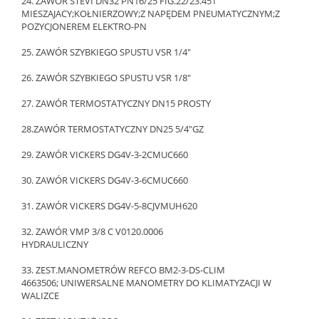
24. ZAWÓR STEVI DN32 PN16/25 FIG.22/23.451
MIESZAJACY;KOŁNIERZOWY;Z NAPĘDEM PNEUMATYCZNYM;Z
POZYCJONEREM ELEKTRO-PN
25. ZAWÓR SZYBKIEGO SPUSTU VSR 1/4"
26. ZAWÓR SZYBKIEGO SPUSTU VSR 1/8"
27. ZAWÓR TERMOSTATYCZNY DN15 PROSTY
28.ZAWÓR TERMOSTATYCZNY DN25 5/4"GZ
29. ZAWÓR VICKERS DG4V-3-2CMUC660
30. ZAWÓR VICKERS DG4V-3-6CMUC660
31. ZAWÓR VICKERS DG4V-5-8CJVMUH620
32. ZAWÓR VMP 3/8 C V0120.0006
HYDRAULICZNY
33. ZEST.MANOMETRÓW REFCO BM2-3-DS-CLIM
4663506; UNIWERSALNE MANOMETRY DO KLIMATYZACJI W
WALIZCE