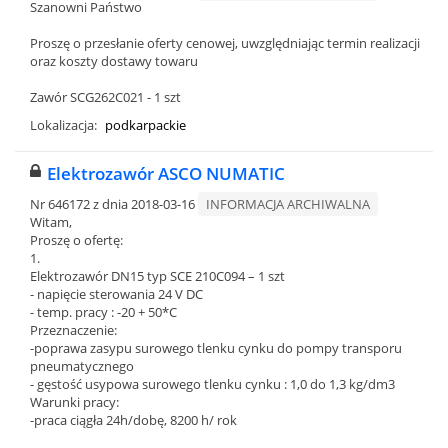
Szanowni Państwo
Proszę o przesłanie oferty cenowej, uwzględniając termin realizacji
oraz koszty dostawy towaru
Zawór SCG262C021 - 1 szt
Lokalizacja:
podkarpackie
Elektrozawór ASCO NUMATIC
Nr 646172 z dnia 2018-03-16
INFORMACJA ARCHIWALNA
Witam,
Proszę o ofertę:
1.
Elektrozawór DN15 typ SCE 210C094 – 1 szt
- napięcie sterowania 24 V DC
- temp. pracy : -20 + 50*C
Przeznaczenie:
-poprawa zasypu surowego tlenku cynku do pompy transporu
pneumatycznego
- gęstość usypowa surowego tlenku cynku : 1,0 do 1,3 kg/dm3
Warunki pracy:
-praca ciągła 24h/dobę, 8200 h/ rok