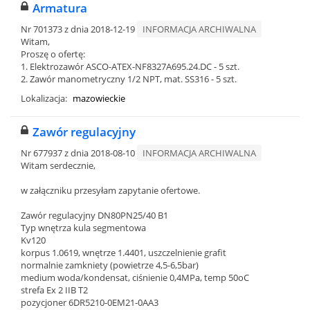
Armatura
Nr 701373 z dnia 2018-12-19
INFORMACJA ARCHIWALNA
Witam,
Proszę o ofertę:
1. Elektrozawór ASCO-ATEX-NF8327A695.24.DC - 5 szt.
2. Zawór manometryczny 1/2 NPT, mat. SS316 - 5 szt.
Lokalizacja:
mazowieckie
Zawór regulacyjny
Nr 677937 z dnia 2018-08-10
INFORMACJA ARCHIWALNA
Witam serdecznie,
w załączniku przesyłam zapytanie ofertowe.
Zawór regulacyjny DN80PN25/40 B1
Typ wnętrza kula segmentowa
Kv120
korpus 1.0619, wnętrze 1.4401, uszczelnienie grafit
normalnie zamkniety (powietrze 4,5-6,5bar)
medium woda/kondensat, ciśnienie 0,4MPa, temp 50oC
strefa Ex 2 IIB T2
pozycjoner 6DR5210-0EM21-0AA3