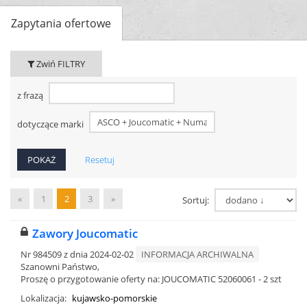
Zapytania ofertowe
Zwiń FILTRY
z frazą
dotyczące marki
Resetuj
«
1
2
3
»
Sortuj:
Zawory Joucomatic
Nr 984509 z dnia 2024-02-02
INFORMACJA ARCHIWALNA
Szanowni Państwo,
Proszę o przygotowanie oferty na: JOUCOMATIC 52060061 - 2 szt
Lokalizacja:
kujawsko-pomorskie