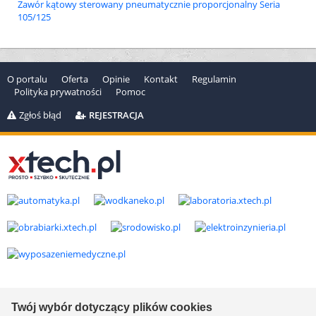
Zawór kątowy sterowany pneumatycznie proporcjonalny Seria
105/125
O portalu
Oferta
Opinie
Kontakt
Regulamin
Polityka prywatności
Pomoc
Zgłoś błąd
REJESTRACJA
Copyright © 2000-2026 by
xtech.pl
Serwisy branżowe Sp. z o.o.
Wszelkie prawa zastrzeżone. Ver. 1.78.0.8114
Twój wybór dotyczący plików cookies