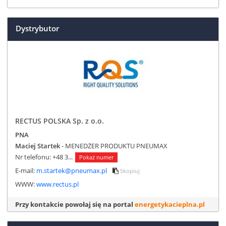
Dystrybutor
RECTUS POLSKA Sp. z o.o.
PNA
Maciej Startek
- MENEDŻER PRODUKTU PNEUMAX
Nr telefonu:
+48 3...
Pokaż numer
E-mail:
m.startek@pneumax.pl
Skopiuj
WWW:
www.rectus.pl
Przy kontakcie powołaj się na portal
energetykacieplna.pl