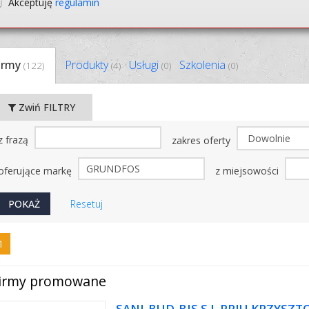
Akceptuję
regulamin
irmy
Produkty
Usługi
Szkolenia
(122)
(4)
(0)
(0)
Zwiń FILTRY
z frazą
zakres oferty
oferujące markę
z miejsowości
Resetuj
1
irmy promowane
SANI-BUD-BIS S.J. PPIU KRZYSZT