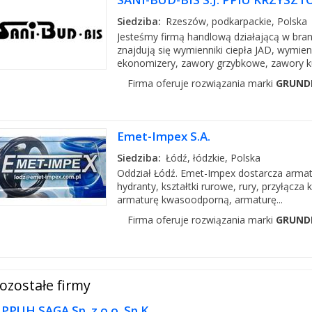
Siedziba:
Rzeszów, podkarpackie, Polska
Jesteśmy firmą handlową działającą w bran
znajdują się wymienniki ciepła JAD, wymie
ekonomizery, zawory grzybkowe, zawory ku
Firma oferuje rozwiązania marki
GRUND
Emet-Impex S.A.
Siedziba:
Łódź, łódzkie, Polska
Oddział Łódź. Emet-Impex dostarcza armat
hydranty, kształtki rurowe, rury, przyłącza
armaturę kwasoodporną, armaturę...
Firma oferuje rozwiązania marki
GRUND
ozostałe firmy
PPUH SAGA Sp. z o.o. Sp.K.