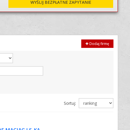
WYŚLIJ BEZPŁATNE ZAPYTANIE
Dodaj firmę
Sortuj:
OF MACIĄG I S-KA